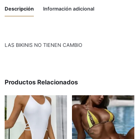
Descripción
Información adicional
Weight
1 kg
LAS BIKINIS NO TIENEN CAMBIO
Dimensions
50 × 30 × 10 cm
Talle
1, 2, 3
Productos Relacionados