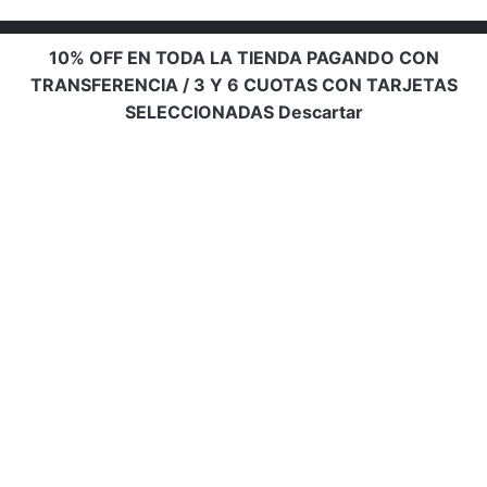
10% OFF EN TODA LA TIENDA PAGANDO CON
TRANSFERENCIA / 3 Y 6 CUOTAS CON TARJETAS
SELECCIONADAS
Descartar
Info de contacto
Email:
bellaadiccion16@gmail.com
Ubicación:
Rosario, Santa Fe, Argentina