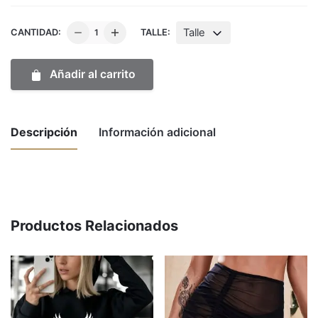
Botas
Talle
CANTIDAD:
TALLE:
Texanas
Tiesto
Añadir al carrito
Beige
cantidad
Descripción
Información adicional
Weight
1 kg
Dimensions
50 × 30 × 10 cm
Productos Relacionados
Talle
37, 38, 39, 40