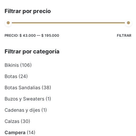
Filtrar por precio
Precio
Precio
PRECIO:
$ 43.000
—
$ 195.000
FILTRAR
mínimo
máximo
Filtrar por categoría
Bikinis
(106)
Botas
(24)
Botas Sandalias
(38)
Buzos y Sweaters
(1)
Cadenas y dijes
(1)
Calzas
(30)
Campera
(14)