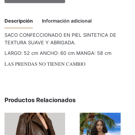
Descripción
Información adicional
SACO CONFECCIONADO EN PIEL SINTETICA DE
TEXTURA SUAVE Y ABRIGADA.
Weight
1 kg
LARGO: 52 cm ANCHO: 60 cm MANGA: 58 cm
Dimensions
50 × 30 × 10 cm
LAS PRENDAS NO TIENEN CAMBIO
Talle
S, M, L
Productos Relacionados