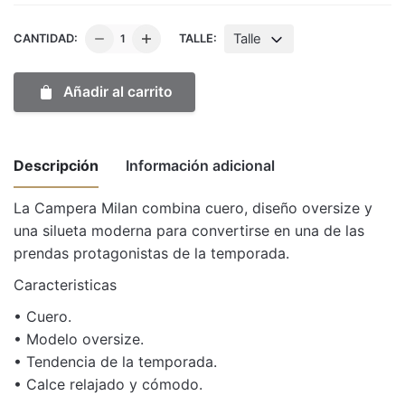
Campera
Talle
CANTIDAD:
TALLE:
Milan
Chocolate
Añadir al carrito
cantidad
Descripción
Información adicional
La Campera Milan combina cuero, diseño oversize y
una silueta moderna para convertirse en una de las
Weight
1 kg
prendas protagonistas de la temporada.
Dimensions
50 × 30 × 10 cm
Caracteristicas
Talle
1, 2, 3
•⁠ ⁠Cuero.
•⁠ ⁠Modelo oversize.
•⁠ ⁠Tendencia de la temporada.
•⁠ ⁠Calce relajado y cómodo.