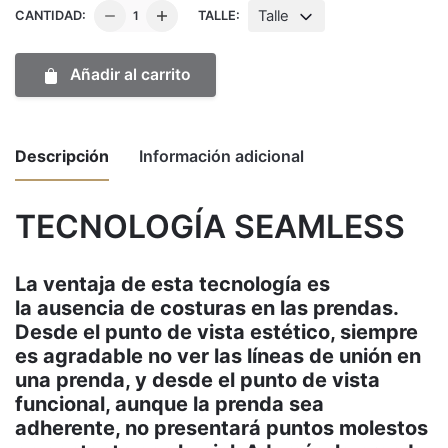
Calza
Talle
CANTIDAD:
TALLE:
Ravello
Negra
Añadir al carrito
push
up
cantidad
Descripción
Información adicional
TECNOLOGÍA SEAMLESS
Weight
1 kg
La ventaja de esta tecnología es
Dimensions
50 × 30 × 10 cm
la ausencia de costuras en las prendas.
Desde el punto de vista estético, siempre
Talle
1, 2, 3
es agradable no ver las líneas de unión en
una prenda, y desde el punto de vista
funcional, aunque la prenda sea
adherente, no presentará puntos molestos