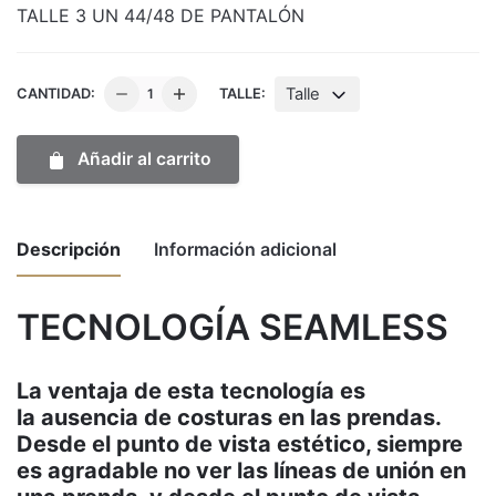
TALLE 3 UN 44/48 DE PANTALÓN
Calza
Talle
CANTIDAD:
TALLE:
Ve
celeste
Añadir al carrito
cantidad
Descripción
Información adicional
TECNOLOGÍA SEAMLESS
Weight
1 kg
La ventaja de esta tecnología es
Dimensions
50 × 30 × 10 cm
la ausencia de costuras en las prendas.
Desde el punto de vista estético, siempre
Talle
1, 2, 3
es agradable no ver las líneas de unión en