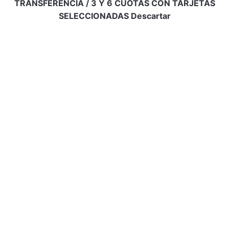
TRANSFERENCIA / 3 Y 6 CUOTAS CON TARJETAS
SELECCIONADAS
Descartar
Info de contacto
Email:
bellaadiccion16@gmail.com
Ubicación:
Rosario, Santa Fe, Argentina
Conectemos