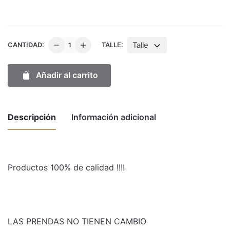
CATSUIT
Talle
CANTIDAD:
TALLE:
MALLORCA
cantidad
Añadir al carrito
Descripción
Información adicional
Weight
1 kg
Productos 100% de calidad !!!!
Dimensions
50 × 30 × 10 cm
Talle
1, 2, 3
LAS PRENDAS NO TIENEN CAMBIO