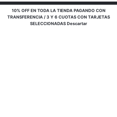
10% OFF EN TODA LA TIENDA PAGANDO CON
TRANSFERENCIA / 3 Y 6 CUOTAS CON TARJETAS
SELECCIONADAS
Descartar
Info de contacto
Email:
bellaadiccion16@gmail.com
Ubicación:
Rosario, Santa Fe, Argentina