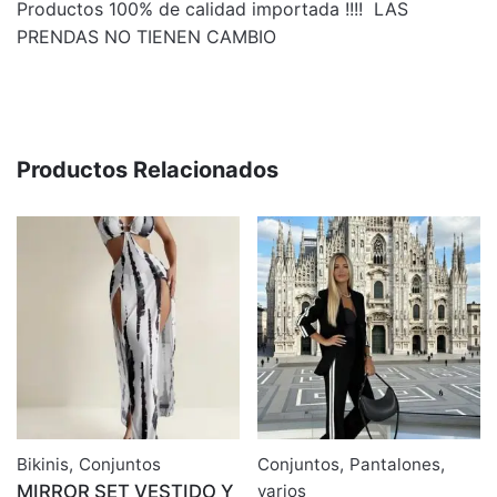
Productos 100% de calidad importada !!!! LAS
Costura
PRENDAS NO TIENEN CAMBIO
Weight
1 kg
Seamless
Naranja
Dimensions
50 × 30 × 10 cm
cantidad
Talle
1, 2, 3
Productos Relacionados
Bikinis
,
Conjuntos
Conjuntos
,
Pantalones
,
MIRROR SET VESTIDO Y
varios