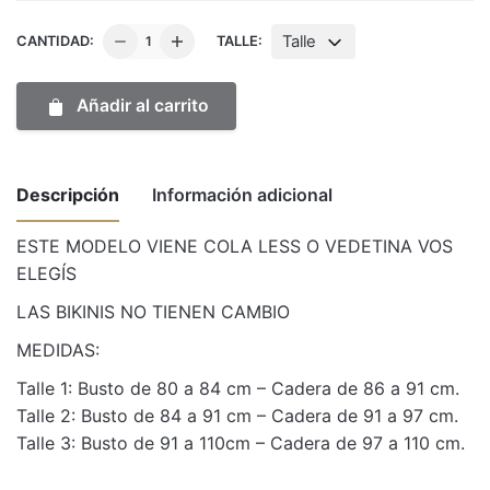
Enteriza
Talle
CANTIDAD:
TALLE:
Leo
Blanca
Añadir al carrito
cola
less
o
Descripción
Información adicional
vedetina
cantidad
ESTE MODELO VIENE COLA LESS O VEDETINA VOS
ELEGÍS
Weight
1 kg
LAS BIKINIS NO TIENEN CAMBIO
Dimensions
50 × 30 × 10 cm
MEDIDAS:
Talle
1, 2, 3
Talle 1: Busto de 80 a 84 cm – Cadera de 86 a 91 cm.
Talle 2: Busto de 84 a 91 cm – Cadera de 91 a 97 cm.
Talle 3: Busto de 91 a 110cm – Cadera de 97 a 110 cm.