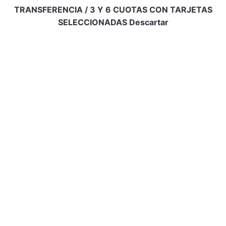
TRANSFERENCIA / 3 Y 6 CUOTAS CON TARJETAS
SELECCIONADAS
Descartar
Info de contacto
Email:
bellaadiccion16@gmail.com
Ubicación:
Rosario, Santa Fe, Argentina
Conectemos