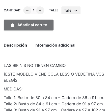
Enteriza
Talle
CANTIDAD:
TALLE:
Popi
negra
Añadir al carrito
cantidad
Descripción
Información adicional
Weight
1 kg
LAS BIKINIS NO TIENEN CAMBIO
}ESTE MODELO VIENE COLA LESS O VEDETINA VOS
Dimensions
50 × 30 × 10 cm
ELEGÍS
Talle
1, 2, 3
MEDIDAS:
Talle 1: Busto de 80 a 84 cm – Cadera de 86 a 91 cm.
Talle 2: Busto de 84 a 91 cm – Cadera de 91 a 97 cm.
Talle 3: Busto de 91 a 97 cm – Cadera de 97 a 102 cm.