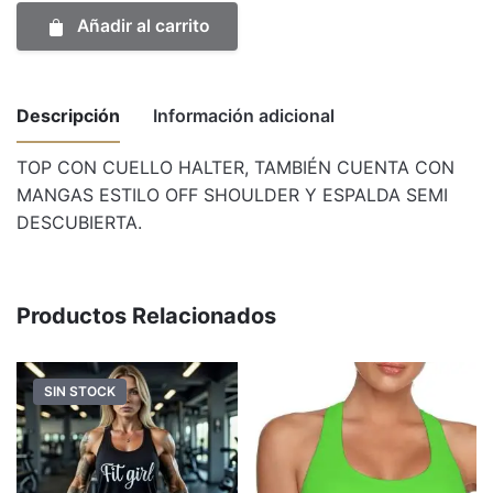
Negro
Añadir al carrito
cantidad
Descripción
Información adicional
TOP CON CUELLO HALTER, TAMBIÉN CUENTA CON
MANGAS ESTILO OFF SHOULDER Y ESPALDA SEMI
Weight
1 kg
DESCUBIERTA.
Dimensions
50 × 30 × 10 cm
Talle
1, 2, 3
Productos Relacionados
SIN STOCK