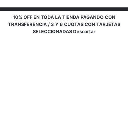
10% OFF EN TODA LA TIENDA PAGANDO CON
TRANSFERENCIA / 3 Y 6 CUOTAS CON TARJETAS
SELECCIONADAS
Descartar
Info de contacto
Email:
bellaadiccion16@gmail.com
Ubicación:
Rosario, Santa Fe, Argentina