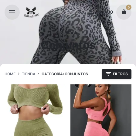
Skip
0
to
$
0,00
content
Back
Conjuntos
HOME
TIENDA
CATEGORÍA: CONJUNTOS
FILTROS