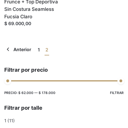
Frunce + Top Deportiva
Sin Costura Seamless
Fucsia Claro
$ 69.000,00
Anterior
1
2
Filtrar por precio
Precio
Precio
PRECIO:
$ 62.000
—
$ 178.000
FILTRAR
mínimo
máximo
Filtrar por talle
1
(11)